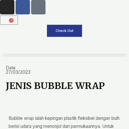
I
F
T
Skip
n
a
i
to
s
c
k
content
0
Cart
t
e
t
a
b
o
Check Out
g
o
k
r
o
a
k
m
Date
27/03/2023
JENIS BUBBLE WRAP
Bubble wrap ialah kepingan plastik fleksibel dengan buih
berisi udara yang menonjol dari permukaannya. Untuk